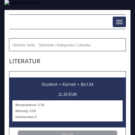
Toggle
navigati
Aktuelle Seite:
Startseite
/
Kategorien
/
Literatur
LITERATUR
Student + Kornet + Bü134
11.20 EUR
Bestandslevel -2.00
Wertung: 0.00
Kommentare 0
Details