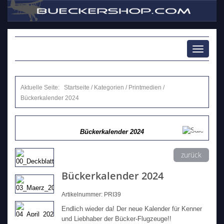
Toggle
navigati
Aktuelle Seite:
Startseite
/
Kategorien
/
Printmedien
/
Bückerkalender 2024
Bückerkalender 2024
zurück
Bückerkalender 2024
Artikelnummer: PRI39
Endlich wieder da! Der neue Kalender für Kenner
und Liebhaber der Bücker-Flugzeuge!!