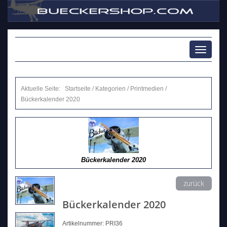
Toggle
navigati
Aktuelle Seite:
Startseite
/
Kategorien
/
Printmedien
/
Bückerkalender 2020
Bückerkalender 2020
zurück
Bückerkalender 2020
Artikelnummer: PRI36